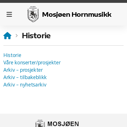
Mosjøen Hornmusikk
Historie
Aktivitetsplan
Kalender
Historie
Våre konserter/prosjekter
Arkiv – prosjekter
Arkiv – tilbakeblikk
Organisering
Arkiv – nyhetsarkiv
Aspirantkorps for voksne
HV-korpset
Grupper