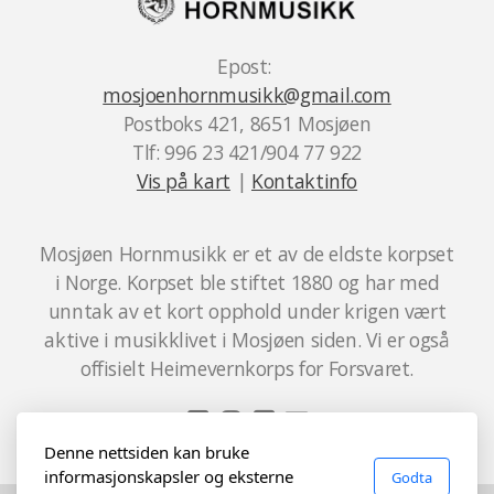
Vedtekter
Beredskapsplan
Epost:
mosjoenhornmusikk@gmail.com
Postboks 421, 8651 Mosjøen
Tlf: 996 23 421/904 77 922
Historie
Vis på kart
|
Kontaktinfo
Våre konserter/prosjekter
Mosjøen Hornmusikk er et av de eldste korpset
Arkiv – prosjekter
i Norge. Korpset ble stiftet 1880 og har med
Arkiv – tilbakeblikk
unntak av et kort opphold under krigen vært
aktive i musikklivet i Mosjøen siden. Vi er også
Arkiv – nyhetsarkiv
offisielt Heimevernkorps for Forsvaret.
Denne nettsiden kan bruke
Kontakt oss
informasjonskapsler og eksterne
Godta