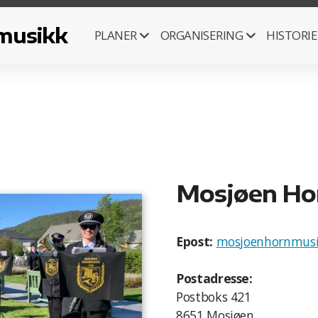
musikk
PLANER
ORGANISERING
HISTORIE
Mosjøen Ho
Epost:
mosjoenhornmus
Postadresse:
Postboks 421
8651 Mosjøen